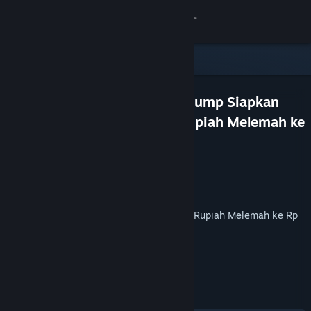
Sign in
Store
Community
JITUTOTO TOTO 4D JITU – Trump Siapkan
Tarif Impor Baru untuk RI, Rupiah Melemah ke
About
Rp 17.725 per Dollar AS.
Developer
jitutoto
Support
Publisher
wukong
Released
May 14, 2026
Change language
Trump Siapkan Tarif Impor Baru untuk RI, Rupiah Melemah ke Rp
17.725 per Dollar AS.
Get the Steam Mobile App
TAGS
+
View desktop website
REVIEWS