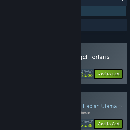
Awards
Pengecer Angka Lotre Togel Terlaris
Pemasangan Togel Nominal Kecil
$10.00
-50%
Add to Cart
$5.00
Prize Lotre Togel Terbesar
Hadiah Utama
(!)
Julukan jitutoto
Bandar Togel
->
Prize Terbesar
$75.88
-75%
Bundle info
Add to Cart
$25.88