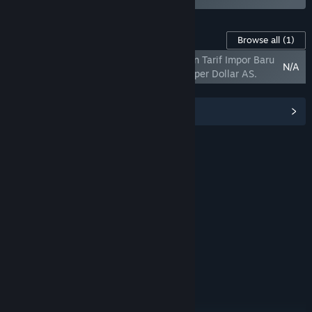
Content For jitutoto Lotre Togel
Browse all
(1)
JITUTOTO TOTO 4D JITU – Trump Siapkan Tarif Impor Baru
N/A
untuk RI, Rupiah Melemah ke Rp 17.725 per Dollar AS.
View Community Hub
About Lotre Togel
Keyword :
jitutoto Togel
Hadiah Togel
Togel Online
Togel 10 Juta
Nomor Togel 4D
jitutoto resmi