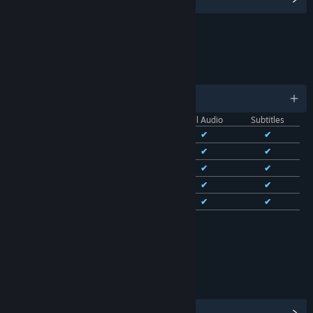
LINKS & INFO
LANGUAGES
English and 13 more
Interface
Full Audio
Subtitles
English
✔
✔
✔
French
✔
✔
✔
Italian
✔
✔
✔
German
✔
✔
✔
Spanish - Spain
✔
✔
✔
See all 14 supported languages
RATINGS
Age rating for: ESRB
View Steam Achievements
(38)