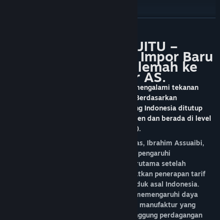
jitutoto link
jitutoto login
READ MORE
jitutoto alternatif
JITUTOTO
TOTO 4D JITU –
Trump Siapkan Tarif Impor Baru
untuk RI, Rupiah Melemah ke
Rp 17.725 per Dollar AS.
JITUTOTO
- Nilai tukar rupiah kembali mengalami tekanan
pada perdagangan Selasa (16/6/2026). Berdasarkan
pergerakan pasar valuta asing, mata uang Indonesia ditutup
melemah sekitar 16 poin atau 0,09 persen dan berada di level
Rp17.725 per dolar Amerika Serikat (AS).
Pengamat pasar keuangan dan komoditas, Ibrahim Assuaibi,
menjelaskan bahwa pelemahan rupiah dipengaruhi
meningkatnya ketidakpastian global, terutama setelah
pemerintah Amerika Serikat mengisyaratkan penerapan tarif
impor tambahan terhadap sejumlah produk asal Indonesia.
Kebijakan tersebut diperkirakan dapat memengaruhi daya
saing ekspor nasional, khususnya sektor manufaktur yang
selama ini menjadi salah satu tulang punggung perdagangan