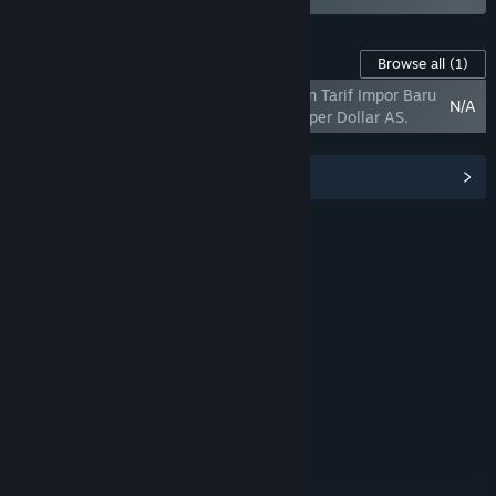
Content For jitutoto Lotre Togel
Browse all
(1)
JITUTOTO TOTO 4D JITU – Trump Siapkan Tarif Impor Baru
N/A
untuk RI, Rupiah Melemah ke Rp 17.725 per Dollar AS.
View Community Hub
About Lotre Togel
Keyword :
jitutoto Togel
Hadiah Togel
Togel Online
Togel 10 Juta
Nomor Togel 4D
jitutoto resmi