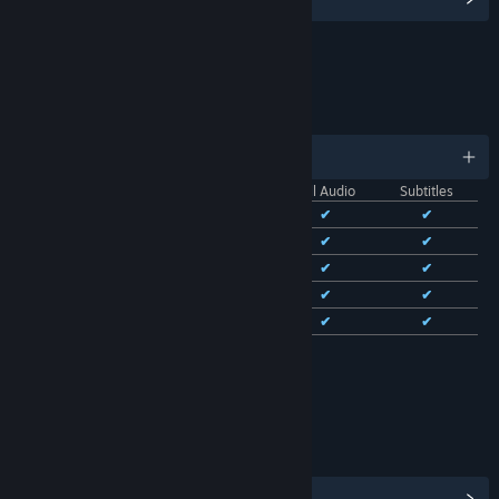
LINKS & INFO
LANGUAGES
English and 13 more
Interface
Full Audio
Subtitles
English
✔
✔
✔
French
✔
✔
✔
Italian
✔
✔
✔
German
✔
✔
✔
Spanish - Spain
✔
✔
✔
See all 14 supported languages
RATINGS
Age rating for: ESRB
View Steam Achievements
(38)