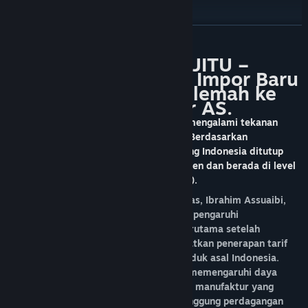
jitutoto link
jitutoto login
READ MORE
jitutoto alternatif
JITUTOTO
TOTO 4D JITU –
Trump Siapkan Tarif Impor Baru
untuk RI, Rupiah Melemah ke
Rp 17.725 per Dollar AS.
JITUTOTO
- Nilai tukar rupiah kembali mengalami tekanan
pada perdagangan Selasa (16/6/2026). Berdasarkan
pergerakan pasar valuta asing, mata uang Indonesia ditutup
melemah sekitar 16 poin atau 0,09 persen dan berada di level
Rp17.725 per dolar Amerika Serikat (AS).
Pengamat pasar keuangan dan komoditas, Ibrahim Assuaibi,
menjelaskan bahwa pelemahan rupiah dipengaruhi
meningkatnya ketidakpastian global, terutama setelah
pemerintah Amerika Serikat mengisyaratkan penerapan tarif
impor tambahan terhadap sejumlah produk asal Indonesia.
Kebijakan tersebut diperkirakan dapat memengaruhi daya
saing ekspor nasional, khususnya sektor manufaktur yang
selama ini menjadi salah satu tulang punggung perdagangan