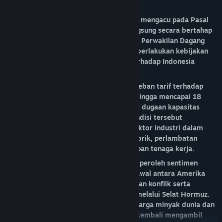
Indonesia dengan Negeri Paman Sam.
Rencana penerapan tarif tambahan yang mengacu pada Pasal
301 Trade Act 1974 dijadwalkan berlangsung secara bertahap
mulai 24 Juli 2026. Sebelumnya, Kantor Perwakilan Dagang
Amerika Serikat (USTR) juga telah memberlakukan kebijakan
forced labor tariff sebesar 10 persen terhadap Indonesia
bersama beberapa negara lainnya.
Pemerintah Indonesia memperkirakan beban tarif terhadap
produk nasional berpotensi meningkat hingga mencapai 18
persen apabila proses investigasi terkait dugaan kapasitas
produksi berlebih selesai dilakukan. Kondisi tersebut
menimbulkan kekhawatiran terhadap sektor industri dalam
negeri, mulai dari penurunan utilisasi pabrik, perlambatan
investasi, hingga berkurangnya penyerapan tenaga kerja.
Meski demikian, pasar global turut memperoleh sentimen
positif setelah munculnya kesepakatan awal antara Amerika
Serikat dan Iran terkait upaya penghentian konflik serta
pembukaan kembali jalur perdagangan melalui Selat Hormuz.
Kabar tersebut mendorong penurunan harga minyak dunia dan
memberikan ruang bagi investor untuk kembali mengambil