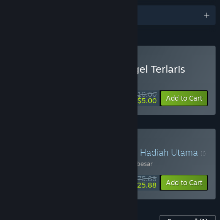
Awards
Pengecer Angka Lotre Togel Terlaris
Pemasangan Togel Nominal Kecil
$10.00
-50%
Add to Cart
$5.00
Prize Lotre Togel Terbesar
Hadiah Utama
(!)
Julukan jitutoto
Bandar Togel
->
Prize Terbesar
$75.88
-75%
Bundle info
Add to Cart
$25.88