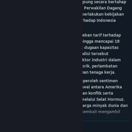
301 Trade Act 1974 dijadwalkan berlangsung secara bertahap
mulai 24 Juli 2026. Sebelumnya, Kantor Perwakilan Dagang
Amerika Serikat (USTR) juga telah memberlakukan kebijakan
forced labor tariff sebesar 10 persen terhadap Indonesia
bersama beberapa negara lainnya.
Pemerintah Indonesia memperkirakan beban tarif terhadap
produk nasional berpotensi meningkat hingga mencapai 18
persen apabila proses investigasi terkait dugaan kapasitas
produksi berlebih selesai dilakukan. Kondisi tersebut
menimbulkan kekhawatiran terhadap sektor industri dalam
negeri, mulai dari penurunan utilisasi pabrik, perlambatan
investasi, hingga berkurangnya penyerapan tenaga kerja.
Meski demikian, pasar global turut memperoleh sentimen
positif setelah munculnya kesepakatan awal antara Amerika
Serikat dan Iran terkait upaya penghentian konflik serta
pembukaan kembali jalur perdagangan melalui Selat Hormuz.
Kabar tersebut mendorong penurunan harga minyak dunia dan
memberikan ruang bagi investor untuk kembali mengambil
risiko di berbagai instrumen investasi.
READ MORE
Di sisi lain, perhatian pelaku pasar juga tertuju pada kebijakan