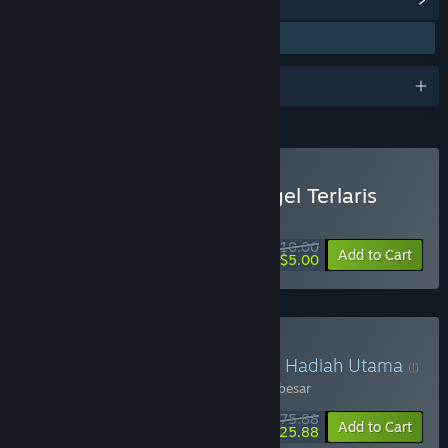
Awards
Pengecer Angka Lotre Togel Terlaris
Pemasangan Togel Nominal Kecil
$10.00
-50%
Add to Cart
$5.00
Prize Lotre Togel Terbesar
Hadiah Utama
(!)
Julukan jitutoto
Bandar Togel
->
Prize Terbesar
$75.88
-75%
Bundle info
Add to Cart
$25.88