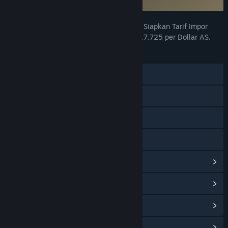
Hadiah Lotre Togel 4D 10 Juta Rupiah
JITUTOTO TOTO 4D JITU – Trump Siapkan Tarif Impor
TITLE:
Baru untuk RI, Rupiah Melemah ke Rp 17.725 per Dollar AS.
Togel 10 Juta
GENRE:
May 14, 2026
RELEASE DATE:
Visit the website
Discord
View health warnings
View privacy policy
View update history
Read related news
View discussions
Find Community Groups