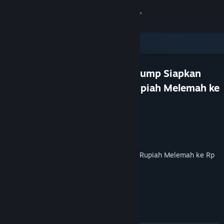
Sign in
Store
Community
JITUTOTO TOTO 4D JITU – Trump Siapkan
Tarif Impor Baru untuk RI, Rupiah Melemah ke
About
Rp 17.725 per Dollar AS.
Developer
jitutoto
Support
Publisher
wukong
Released
May 14, 2026
Change language
Trump Siapkan Tarif Impor Baru untuk RI, Rupiah Melemah ke Rp
17.725 per Dollar AS.
Get the Steam Mobile App
TAGS
+
View desktop website
REVIEWS