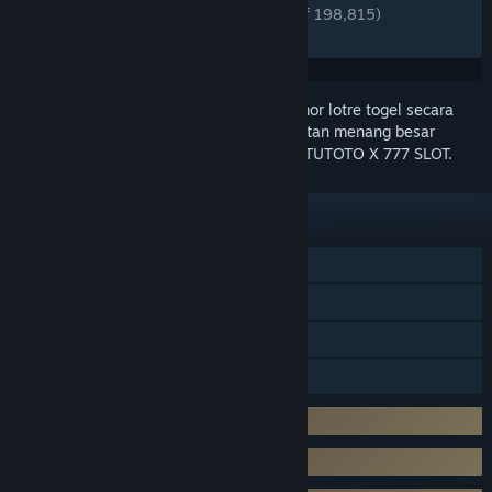
ENGLISH REVIEWS
Very Positive
(83% of 198,815)
RECENT:
Very Positive
(87% of 7,691)
Agen jitutoto
menampung pembelian nomor lotre togel secara
eceran, namun pemain tetap berkesempatan menang besar
dengan hadiah utama senilai 10 juta di JITUTOTO X 777 SLOT.
FEATURES
Togel 10 Juta
Nomor Togel 4D
JITUTOTO BANDAR TOTO 4D
jitutoto Lotre Togel
Betting Togel Mulai Dari 100 Perak
Terima Pembelian Nomor Lotre Eceran