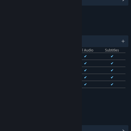
LINKS & INFO
LANGUAGES
English and 13 more
Interface
Full Audio
Subtitles
English
✔
✔
✔
French
✔
✔
✔
Italian
✔
✔
✔
German
✔
✔
✔
Spanish - Spain
✔
✔
✔
See all 14 supported languages
RATINGS
Age rating for: ESRB
View Steam Achievements
(38)