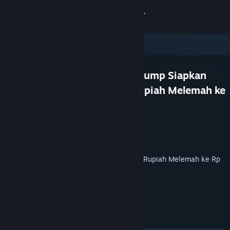
Sign in
Store
Community
JITUTOTO TOTO 4D JITU – Trump Siapkan
Tarif Impor Baru untuk RI, Rupiah Melemah ke
About
Rp 17.725 per Dollar AS.
Developer
jitutoto
Support
Publisher
wukong
Released
May 14, 2026
Change language
Trump Siapkan Tarif Impor Baru untuk RI, Rupiah Melemah ke Rp
17.725 per Dollar AS.
Get the Steam Mobile App
TAGS
+
View desktop website
REVIEWS