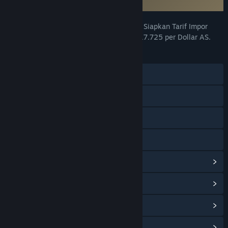
Hadiah Lotre Togel 4D 10 Juta Rupiah
JITUTOTO TOTO 4D JITU – Trump Siapkan Tarif Impor
TITLE:
Baru untuk RI, Rupiah Melemah ke Rp 17.725 per Dollar AS.
Togel 10 Juta
GENRE:
May 14, 2026
RELEASE DATE:
Visit the website
Discord
View health warnings
View privacy policy
View update history
Read related news
View discussions
Find Community Groups