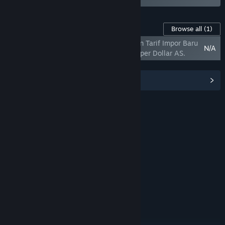
Content For jitutoto Lotre Togel
Browse all
(1)
JITUTOTO TOTO 4D JITU – Trump Siapkan Tarif Impor Baru
N/A
untuk RI, Rupiah Melemah ke Rp 17.725 per Dollar AS.
View Community Hub
About Lotre Togel
Keyword :
jitutoto Togel
Hadiah Togel
Togel Online
Togel 10 Juta
Nomor Togel 4D
jitutoto resmi