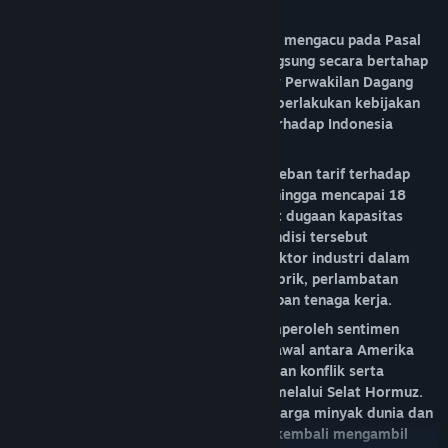
Indonesia dengan Negeri Paman Sam.
Rencana penerapan tarif tambahan yang mengacu pada Pasal
301 Trade Act 1974 dijadwalkan berlangsung secara bertahap
mulai 24 Juli 2026. Sebelumnya, Kantor Perwakilan Dagang
Amerika Serikat (USTR) juga telah memberlakukan kebijakan
forced labor tariff sebesar 10 persen terhadap Indonesia
bersama beberapa negara lainnya.
Pemerintah Indonesia memperkirakan beban tarif terhadap
produk nasional berpotensi meningkat hingga mencapai 18
persen apabila proses investigasi terkait dugaan kapasitas
produksi berlebih selesai dilakukan. Kondisi tersebut
menimbulkan kekhawatiran terhadap sektor industri dalam
negeri, mulai dari penurunan utilisasi pabrik, perlambatan
investasi, hingga berkurangnya penyerapan tenaga kerja.
Meski demikian, pasar global turut memperoleh sentimen
positif setelah munculnya kesepakatan awal antara Amerika
Serikat dan Iran terkait upaya penghentian konflik serta
pembukaan kembali jalur perdagangan melalui Selat Hormuz.
Kabar tersebut mendorong penurunan harga minyak dunia dan
memberikan ruang bagi investor untuk kembali mengambil