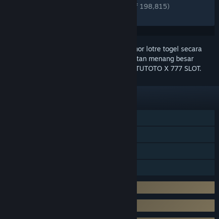
ENGLISH REVIEWS
Very Positive
(83% of 198,815)
RECENT:
Very Positive
(87% of 7,691)
Agen jitutoto
menampung pembelian nomor lotre togel secara
eceran, namun pemain tetap berkesempatan menang besar
dengan hadiah utama senilai 10 juta di JITUTOTO X 777 SLOT.
FEATURES
Togel 10 Juta
Nomor Togel 4D
JITUTOTO BANDAR TOTO 4D
jitutoto Lotre Togel
Betting Togel Mulai Dari 100 Perak
Terima Pembelian Nomor Lotre Eceran