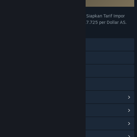
Hadiah Lotre Togel 4D 10 Juta Rupiah
JITUTOTO TOTO 4D JITU – Trump Siapkan Tarif Impor
TITLE:
Baru untuk RI, Rupiah Melemah ke Rp 17.725 per Dollar AS.
Togel 10 Juta
GENRE:
May 14, 2026
RELEASE DATE:
Visit the website
Discord
View health warnings
View privacy policy
View update history
Read related news
View discussions
Find Community Groups