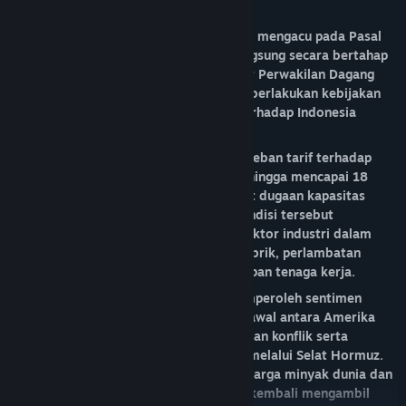
Indonesia dengan Negeri Paman Sam.
Rencana penerapan tarif tambahan yang mengacu pada Pasal
301 Trade Act 1974 dijadwalkan berlangsung secara bertahap
mulai 24 Juli 2026. Sebelumnya, Kantor Perwakilan Dagang
Amerika Serikat (USTR) juga telah memberlakukan kebijakan
forced labor tariff sebesar 10 persen terhadap Indonesia
bersama beberapa negara lainnya.
Pemerintah Indonesia memperkirakan beban tarif terhadap
produk nasional berpotensi meningkat hingga mencapai 18
persen apabila proses investigasi terkait dugaan kapasitas
produksi berlebih selesai dilakukan. Kondisi tersebut
menimbulkan kekhawatiran terhadap sektor industri dalam
negeri, mulai dari penurunan utilisasi pabrik, perlambatan
investasi, hingga berkurangnya penyerapan tenaga kerja.
Meski demikian, pasar global turut memperoleh sentimen
positif setelah munculnya kesepakatan awal antara Amerika
Serikat dan Iran terkait upaya penghentian konflik serta
pembukaan kembali jalur perdagangan melalui Selat Hormuz.
Kabar tersebut mendorong penurunan harga minyak dunia dan
memberikan ruang bagi investor untuk kembali mengambil