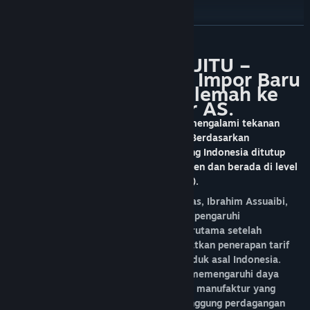
jitutoto link
jitutoto login
READ MORE
jitutoto alternatif
JITUTOTO
TOTO 4D JITU –
Trump Siapkan Tarif Impor Baru
untuk RI, Rupiah Melemah ke
Rp 17.725 per Dollar AS.
JITUTOTO
- Nilai tukar rupiah kembali mengalami tekanan
pada perdagangan Selasa (16/6/2026). Berdasarkan
pergerakan pasar valuta asing, mata uang Indonesia ditutup
melemah sekitar 16 poin atau 0,09 persen dan berada di level
Rp17.725 per dolar Amerika Serikat (AS).
Pengamat pasar keuangan dan komoditas, Ibrahim Assuaibi,
menjelaskan bahwa pelemahan rupiah dipengaruhi
meningkatnya ketidakpastian global, terutama setelah
pemerintah Amerika Serikat mengisyaratkan penerapan tarif
impor tambahan terhadap sejumlah produk asal Indonesia.
Kebijakan tersebut diperkirakan dapat memengaruhi daya
saing ekspor nasional, khususnya sektor manufaktur yang
selama ini menjadi salah satu tulang punggung perdagangan