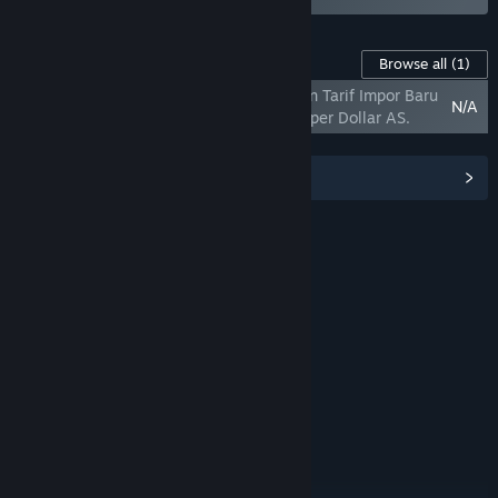
Content For jitutoto Lotre Togel
Browse all
(1)
JITUTOTO TOTO 4D JITU – Trump Siapkan Tarif Impor Baru
N/A
untuk RI, Rupiah Melemah ke Rp 17.725 per Dollar AS.
View Community Hub
About Lotre Togel
Keyword :
jitutoto Togel
Hadiah Togel
Togel Online
Togel 10 Juta
Nomor Togel 4D
jitutoto resmi