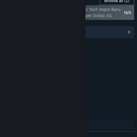
Content For jitutoto Lotre Togel
Browse all
(1)
JITUTOTO TOTO 4D JITU – Trump Siapkan Tarif Impor Baru
N/A
untuk RI, Rupiah Melemah ke Rp 17.725 per Dollar AS.
View Community Hub
About Lotre Togel
Keyword :
jitutoto Togel
Hadiah Togel
Togel Online
Togel 10 Juta
Nomor Togel 4D
jitutoto resmi
jitutoto link
jitutoto login
READ MORE